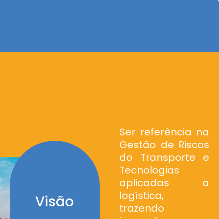
Ser referência na
Gestão de Riscos
do Transporte e
Tecnologias
aplicadas a
logística,
Visão
trazendo