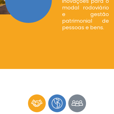
inovações para o
modal rodoviário
e gestão
patrimonial de
pessoas e bens.