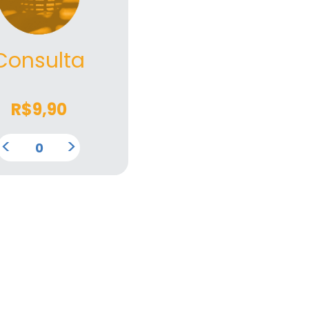
Consulta
R$
9,90
<
>