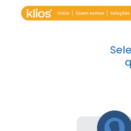
Início
Quem somos
Soluções
Sel
q