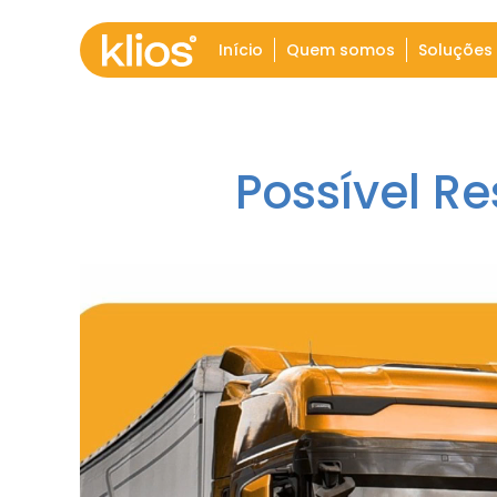
Início
Quem somos
Soluções
Possível R
Tocador
de
vídeo