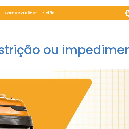
Porque a Klios®
Selfie
estrição ou impedim