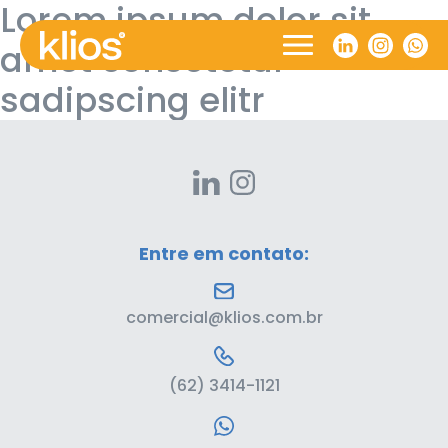
Lorem ipsum dolor sit
amet consetetur
sadipscing elitr
Entre em contato:
comercial@klios.com.br
(62) 3414-1121