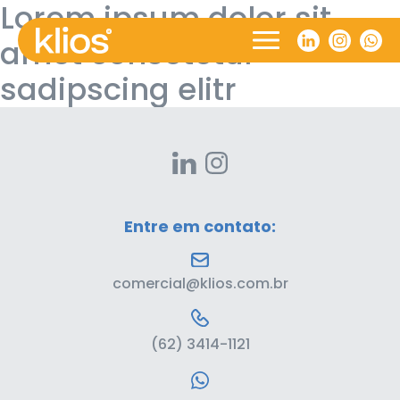
Lorem ipsum dolor sit
amet consetetur
sadipscing elitr
Entre em contato:
comercial@klios.com.br
(62) 3414-1121