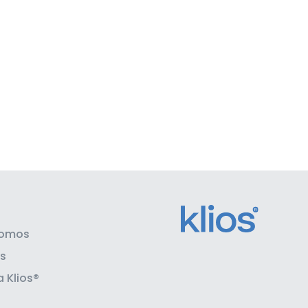
omos
s
 Klios®