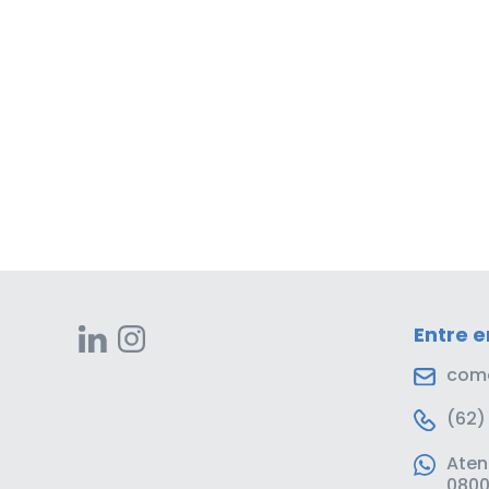
Entre 
come
(62)
Aten
0800