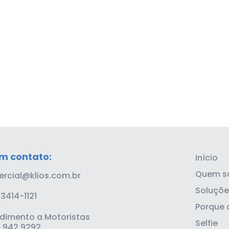
em contato:
Início
Quem s
rcial@klios.com.br
Soluçõe
 3414-1121
Porque a
dimento a Motoristas
Selfie
 942 9292