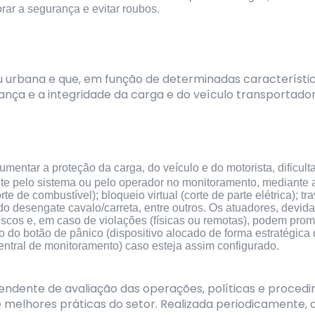
horar a segurança e evitar roubos.
u urbana e que, em função de determinadas característica
ça e a integridade da carga e do veículo transportador
mentar a proteção da carga, do veículo e do motorista, dificult
e pelo sistema ou pelo operador no monitoramento, mediante 
te de combustível); bloqueio virtual (corte de parte elétrica); t
 do desengate cavalo/carreta, entre outros. Os atuadores, devi
iscos e, em caso de violações (físicas ou remotas), podem pro
o do botão de pânico (dispositivo alocado de forma estratégica 
entral de monitoramento) caso esteja assim configurado.
endente de avaliação das operações, políticas e proce
lhores práticas do setor. Realizada periodicamente, a 