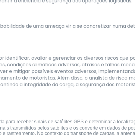
antir a eficiência e segurança das operações logísticas.
robabilidade de uma ameaça vir a se concretizar numa de
r identificar, avaliar e gerenciar os diversos riscos que
es, condições climáticas adversas, atrasos e falhas mecâ
prever e mitigar possíveis eventos adversos, implementa
reinamento de motoristas. Além disso, o analista de risc
antindo a integridade da carga, a segurança dos motorista
da para receber sinais de satélites GPS e determinar a localiza
nais transmitidos pelos satélites e os converte em dados de po
 e rastreamento. No contexto do transporte de cargas, a ante