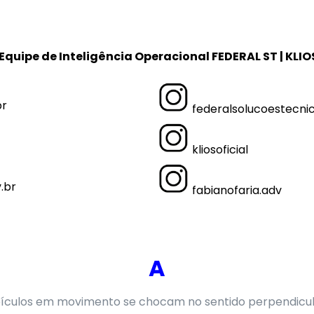
Equipe de Inteligência Operacional FEDERAL ST | KLIO
br
federalsolucoestecni
kliosoficial
.br
fabianofaria.adv
A
eículos em movimento se chocam no sentido perpendicula